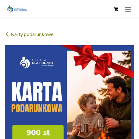
Skip to Content
Karty podarunkowe